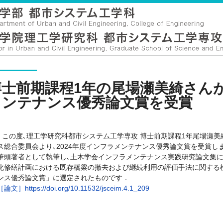
博士前期課程1年の尾場瀬美綺さんが
メンテナンス優秀論文賞を受賞
この度､理工学研究科都市システム工学専攻 博士前期課程1年尾場瀬美
ス総合委員会より､2024年度インフラメンテナンス優秀論文賞を受賞
筆頭著者として執筆し､土木学会インフラメンテナンス実践研究論文集
化修繕計画における既存橋梁の撤去および継続利用の評価手法に関する検
ンス優秀論文賞」に選定されたものです．
［論文］https://doi.org/10.11532/jsceim.4.1_209